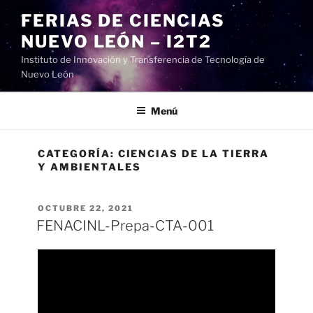
Ir
FERIAS DE CIENCIAS
al
NUEVO LEÓN – I2T2
contenido
Instituto de Innovación y Transferencia de Tecnología de
Nuevo León
Menú
CATEGORÍA:
CIENCIAS DE LA TIERRA
Y AMBIENTALES
PUBLICADO
OCTUBRE 22, 2021
EN
FENACINL-Prepa-CTA-001